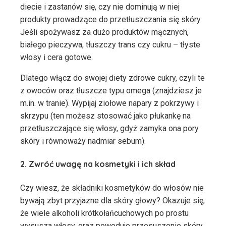
diecie i zastanów się, czy nie dominują w niej
produkty prowadzące do przetłuszczania się skóry.
Jeśli spożywasz za dużo produktów mącznych,
białego pieczywa, tłuszczy trans czy cukru – tłyste
włosy i cera gotowe.
Dlatego włącz do swojej diety zdrowe cukry, czyli te
z owoców oraz tłuszcze typu omega (znajdziesz je
m.in. w tranie). Wypijaj ziołowe napary z pokrzywy i
skrzypu (ten możesz stosować jako płukankę na
przetłuszczające się włosy, gdyż zamyka ona pory
skóry i równoważy nadmiar sebum).
2. Zwróć uwagę na kosmetyki i ich skład
Czy wiesz, że składniki kosmetyków do włosów nie
bywają zbyt przyjazne dla skóry głowy? Okazuje się,
że wiele alkoholi krótkołańcuchowych po prostu
wysusza włosy, oraz powoduje przesuszenie skóry