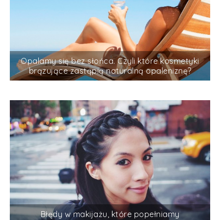
Opalamy się bez słońca. Czyli które kosmetyki
brązujące zastąpią naturalną opaleniznę?
Błędy w makijażu, które popełniamy