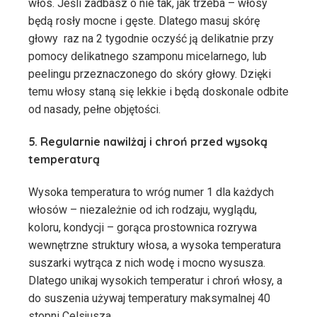
włos. Jeśli zadbasz o nie tak, jak trzeba – włosy
będą rosły mocne i gęste. Dlatego masuj skórę
głowy raz na 2 tygodnie oczyść ją delikatnie przy
pomocy delikatnego szamponu micelarnego, lub
peelingu przeznaczonego do skóry głowy. Dzięki
temu włosy staną się lekkie i będą doskonale odbite
od nasady, pełne objętości.
5. Regularnie nawilżaj i chroń przed wysoką
temperaturą
Wysoka temperatura to wróg numer 1 dla każdych
włosów – niezależnie od ich rodzaju, wyglądu,
koloru, kondycji – gorąca prostownica rozrywa
wewnętrzne struktury włosa, a wysoka temperatura
suszarki wytrąca z nich wodę i mocno wysusza.
Dlatego unikaj wysokich temperatur i chroń włosy, a
do suszenia używaj temperatury maksymalnej 40
stopni Celsjusza.