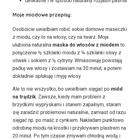
delikatnie i w sposób naturalny rozjaśni pasma.
Moje miodowe przepisy:
Osobiście uwielbiam robić sobie domowe maseczki
z miodu, czy to na włosy, czy na twarz. Moja
ulubiona naturalna
maska do włosów z miodem
to
połączenie ½ szklanki miodu z ¼ szklanki oliwy z
oliwek i sokiem z ½ cytryny. Wmasowuję powstają
paćkę we włosy i zostawiam na 30 minut, a potem
dokładnie spłukuję i myję włosy.
Ale to nie wszystko, bo uwielbiam sięgać po
miód
na trądzik
. Zawsze, kiedy mam problem z
brzydkimi wypryskami i stanem zapalnym, staram
się zaradzić problemowi naturalnie, zamiast od razu
sięgać np. po maść z cynkiem. Nakładam punktowo
odrobinę miodu na krostki i przykrywam plastrem na
20 minut. Po tym czasie zmywam chłodną wodą i