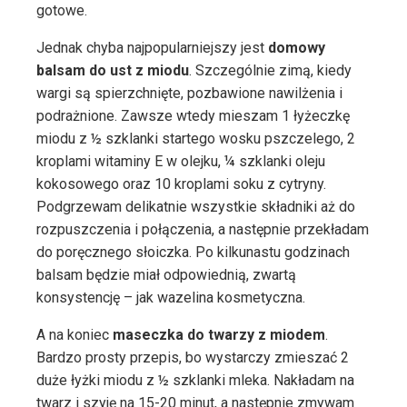
gotowe.
Jednak chyba najpopularniejszy jest
domowy
balsam do ust z miodu
. Szczególnie zimą, kiedy
wargi są spierzchnięte, pozbawione nawilżenia i
podrażnione. Zawsze wtedy mieszam 1 łyżeczkę
miodu z ½ szklanki startego wosku pszczelego, 2
kroplami witaminy E w olejku, ¼ szklanki oleju
kokosowego oraz 10 kroplami soku z cytryny.
Podgrzewam delikatnie wszystkie składniki aż do
rozpuszczenia i połączenia, a następnie przekładam
do poręcznego słoiczka. Po kilkunastu godzinach
balsam będzie miał odpowiednią, zwartą
konsystencję – jak wazelina kosmetyczna.
A na koniec
maseczka do twarzy z miodem
.
Bardzo prosty przepis, bo wystarczy zmieszać 2
duże łyżki miodu z ½ szklanki mleka. Nakładam na
twarz i szyję na 15-20 minut, a następnie zmywam