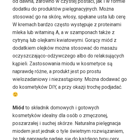
od dawna, zarówno w czystej postaci, jak i w formie
dodatku do produktów pielęgnacyjnych. Można
stosować go na skórę, włosy, spękane usta lub cerę.
W kremach bardzo często występuje z proteinami
mleka lub witaminą A, a w szamponach także z
cytryną lub olejkami kwiatowymi. Gorący miód z
dodatkiem olejków można stosować do masażu
oczyszczająco-odżywczego albo do relaksujących
kąpieli. Zastosowania miodu w kosmetyce są
naprawdę różne, a produkt jest po prostu
wielozadaniowy i niezastąpiony. Można dodawać go
do kosmetyków DIY, a przy okazji trochę podjadać.
Miód
to składnik domowych i gotowych
kosmetyków idealny dla osób o zmęczonej,
poszarzałej i suchej skórze. Naturalna pielęgnacja
miodem jest jednak o tyle świetnym rozwiązaniem,
że tak naprawdę nadaje się do każdego typu cery